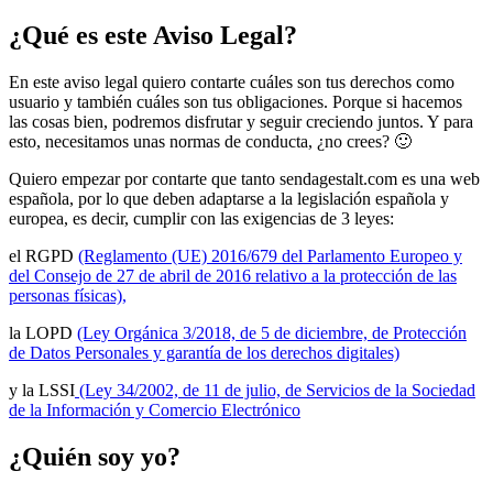
¿Qué es este Aviso Legal?
En este aviso legal quiero contarte cuáles son tus derechos como
usuario y también cuáles son tus obligaciones. Porque si hacemos
las cosas bien, podremos disfrutar y seguir creciendo juntos. Y para
esto, necesitamos unas normas de conducta, ¿no crees?
🙂
Quiero empezar por contarte que tanto sendagestalt.com es una web
española, por lo que deben adaptarse a la legislación española y
europea, es decir, cumplir con las exigencias de 3 leyes:
el RGPD
(Reglamento (UE) 2016/679 del Parlamento Europeo y
del Consejo de 27 de abril de 2016 relativo a la protección de las
personas físicas),
la LOPD
(Ley Orgánica 3/2018, de 5 de diciembre, de Protección
de Datos Personales y garantía de los derechos digitales)
y la LSSI
(Ley 34/2002, de 11 de julio, de Servicios de la Sociedad
de la Información y Comercio Electrónico
¿Quién soy yo?